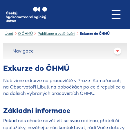
Přejít na hlavní obsah
Úvod
O ČHMÚ
Publikace a vzdělávání
Exkurze do ČHMÚ
Navigace
Exkurze do ČHMÚ
Nabízíme exkurze na pracoviště v Praze-Komořanech,
na Observatoři Libuš, na pobočkách po celé republice a
na dalších vybraných pracovištích ČHMÚ.
Základní informace
Pokud nás chcete navštívit se svou rodinou, přáteli či
spolužáky, neváhejte nás kontaktovat, rádi Vaše dotazy