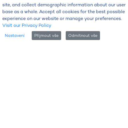
site, and collect demographic information about our user
base as a whole. Accept all cookies for the best possible
experience on our website or manage your preferences.
Visit our Privacy Policy
Nastavení
Přijmout vše
Odmítnout vše
Předpovědní mapy teploty
Mapy zobrazují předpověď teploty vzduchu ve výšce 2
metry nad zemí.
Barevné plochy znázorňují teplotu
s rozlišením 0,4 °C.
Intervaly po 10 °C jsou odděleny výraznějším barevným
přechodem – například kolem hranice 0 °C.
Zobrazeny jsou také číselné hodnoty teplot v krajských
městech.
Maximální a minimální teploty
•
Minimální teplota:
nejnižší hodnota ve 2 m nad zemí
za období
18:00–6:00 UTC