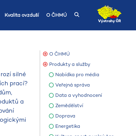
Kvalita ovzduší
O ČHMÚ
Výstrahy ČR
O ČHMÚ
Produkty a služby
ozí silné
Nabídka pro média
ích prací?
Veřejná správa
 dům,
Data a vyhodnocení
roduktů a
Zemědělství
ování
Doprava
logickými
Energetika