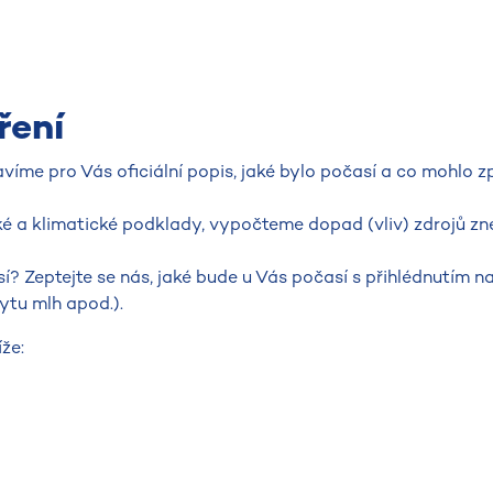
ření
víme pro Vás oficiální popis, jaké bylo počasí a co mohlo z
é a klimatické podklady, vypočteme dopad (vliv) zdrojů zn
sí? Zeptejte se nás, jaké bude u Vás počasí s přihlédnutím 
ytu mlh apod.).
že: