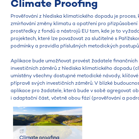
Climate Proofing
Prověřování z hlediska klimatického dopadu je proces,
zmírňování změny klimatu a opatření pro přizpůsobení 
prostředky z fondů a nástrojů EU tam, kde je to vyžad
projektech, které lze považovat za slučitelné s Paříž
podmínky a pravidla příslušných metodických postupů 
Aplikace bude umožňovat provést žadatele finančních p
investičních záměrů z hlediska klimatického dopadu (c
umístěny všechny dostupné metodické návody, klíčové 
přípravě svých investičních záměrů. V blízké budoucno
aplikace pro žadatele, která bude v sobě agregovat ob
i adaptační část, včetně obou fází (prověřování a podr
Climate proofing