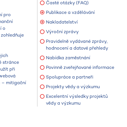
Časté otázky (FAQ)
Publikace a vzdělávání
í pro
nanční
Nakladatelství
í o
Výroční zprávy
 zohledňuje
Pravidelně vydávané zprávy,
hodnocení a datové přehledy
jich
Nabídka zaměstnání
é stránce
Povinně zveřejňované informace
žít při
í webová
Spolupráce a partneři
 – mitigační
Projekty vědy a výzkumu
Excelentní výsledky projektů
vědy a výzkumu