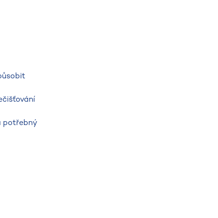
působit
ečišťování
na potřebný