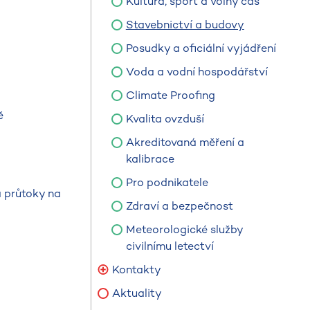
Kultura, sport a volný čas
Stavebnictví a budovy
Posudky a oficiální vyjádření
Voda a vodní hospodářství
Climate Proofing
ě
Kvalita ovzduší
Akreditovaná měření a
kalibrace
Pro podnikatele
a průtoky na
Zdraví a bezpečnost
Meteorologické služby
civilnímu letectví
Kontakty
Aktuality