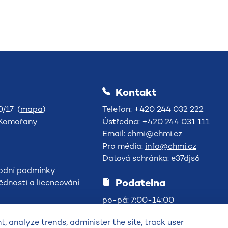
Kontakt
/17 (
mapa
)
Telefon: +420 244 032 222
-Komořany
Ústředna: +420 244 031 111
Email:
chmi@chmi.cz
Pro média:
info@chmi.cz
Datová schránka: e37djs6
odní podmínky
Podatelna
dnosti a licencování
po-pá: 7:00-14:00
, analyze trends, administer the site, track user