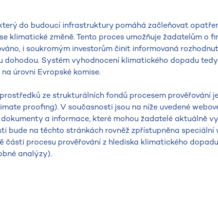
 který do budoucí infrastruktury pomáhá začleňovat opatřen
se klimatické změně. Tento proces umožňuje žadatelům o fi
ováno, i soukromým investorům činit informovaná rozhodnut
skou dohodou. Systém vyhodnocení klimatického dopadu tedy
na úrovni Evropské komise.
rostředků ze strukturálních fondů procesem prověřování je
limate proofing). V současnosti jsou na níže uvedené webov
dokumenty a informace, které mohou žadatelé aktuálně vyu
sti bude na těchto stránkách rovněž zpřístupněna speciáln
ě části procesu prověřování z hlediska klimatického dopadu
obné analýzy).