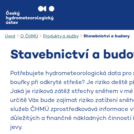
Přejít na hlavní obsah
Úvod
O ČHMÚ
Produkty a služby
Stavebnictví a budovy
Stavebnictví a bud
Potřebujete hydrometeorologická data pro 
bouřky při odkryté střeše? Je riziko deště 
Jaká je riziková zátěž střechy sněhem v mé
určitě Vás bude zajímat riziko zatížení sněh
služeb ČHMÚ zprostředkovává informace vyu
důležitých a finančně nákladných činností
jevy.