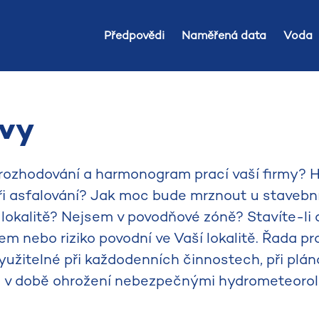
Předpovědi
Naměřená data
Voda
ovy
rozhodování a harmonogram prací vaší firmy? Hr
při asfalování? Jak moc bude mrznout u stavebn
 lokalitě? Nejsem v povodňové zóně? Stavíte-li
em nebo riziko povodní ve Vaší lokalitě. Řada p
žitelné při každodenních činnostech, při plán
 i v době ohrožení nebezpečnými hydrometeoro