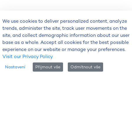
We use cookies to deliver personalized content, analyze
trends, administer the site, track user movements on the
site, and collect demographic information about our user
base as a whole. Accept all cookies for the best possible
experience on our website or manage your preferences.
Visit our Privacy Policy
Tabulka sněhu
Nastavení
Přijmout vše
Odmítnout vše
Informace o měření sněhové pokrývky
Sněhová pokrývka
je vrstva sněhu nebo ledu, která
přímo nebo nepřímo vznikla v důsledku tuhých srážek
(sníh, kroupy, sněhové krupky, sněhová zrna, zmrzlý déšť,
námrazové krupky, náledí, zmrazky; nikoliv však ledovka
na zemi, která vzniká při mrznoucích srážkách).