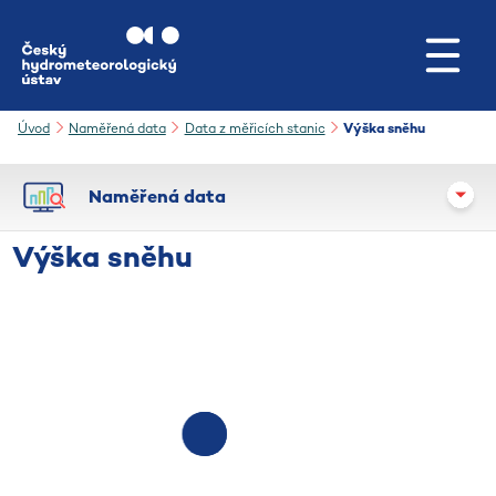
Přejít na hlavní obsah
Úvod
Naměřená data
Data z měřicích stanic
Výška sněhu
Naměřená data
Výška sněhu