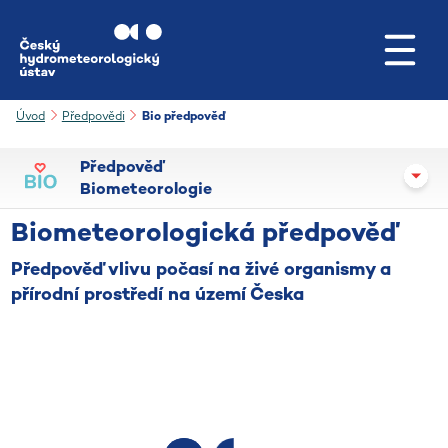
Přejít na hlavní obsah
Úvod
Předpovědi
Bio předpověď
Předpověď
Biometeorologie
Biometeorologická předpověď
Předpověď vlivu počasí na živé organismy a
přírodní prostředí na území Česka