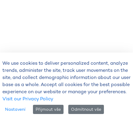
We use cookies to deliver personalized content, analyze
trends, administer the site, track user movements on the
Tabulkový přehled stanic
site, and collect demographic information about our user
base as a whole. Accept all cookies for the best possible
Aktuální textová předpověď pro
experience on our website or manage your preferences.
Českou republiku
Visit our Privacy Policy
Nastavení
Přijmout vše
Odmítnout vše
Aktuální hydrologická situace a
předpokládaný vývoj na tocích v ČR