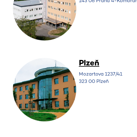
143 06 Praha 4-Komořa
Plzeň
Mozartova 1237/41
323 00 Plzeň​​​​