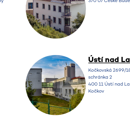
ny
370 07 České Budě
Ústí nad L
Kočkovská 2699/18
schránka 2
400 11 Ústí nad L
Kočkov