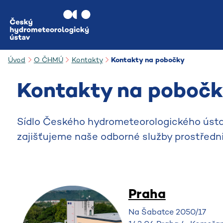
Přejít na hlavní obsah
Úvod
O ČHMÚ
Kontakty
Kontakty na pobočky
Kontakty na poboč
Sídlo Českého hydrometeorologického ústa
zajišťujeme naše odborné služby prostředn
Praha
Na Šabatce 2050/17