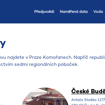
Předpovědi
Naměřená data
Voda
ky
vu najdete v Praze Komořanech. Napříč republ
ictvím sedmi regionálních poboček.
České Budě
Antala Staška 117