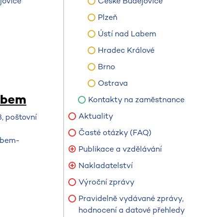
jovice
České Budějovice
Plzeň
Ústí nad Labem
Hradec Králové
Brno
Ostrava
abem
Kontakty na zaměstnance
Aktuality
, poštovní
Časté otázky (FAQ)
abem-
Publikace a vzdělávání
Nakladatelství
Výroční zprávy
Pravidelně vydávané zprávy,
hodnocení a datové přehledy