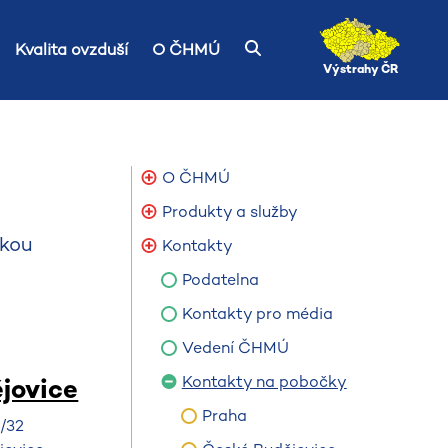
Kvalita ovzduší
O ČHMÚ
Výstrahy ČR
O ČHMÚ
Produkty a služby
ikou
Kontakty
Podatelna
Kontakty pro média
Vedení ČHMÚ
Kontakty na pobočky
jovice
Praha
7/32