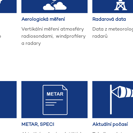
Aerologická měření
Radarová data
Vertikální měření atmosféry
Data z meteorolo
o
radiosondami, windprofilery
radarů
a radary
METAR, SPECI
Aktuální počasí