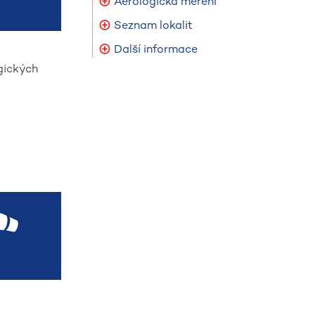
Aerologická měření
Seznam lokalit
Další informace
gických