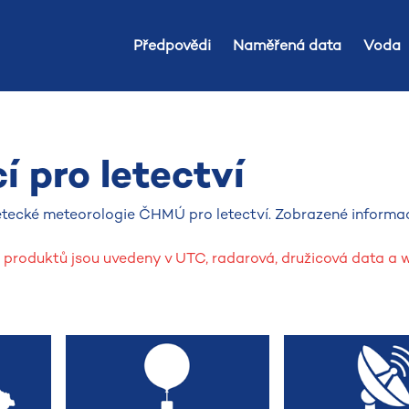
Předpovědi
Naměřená data
Voda
 pro letectví
tecké meteorologie ČHMÚ pro letectví. Zobrazené informa
 produktů jsou uvedeny v UTC, radarová, družicová data a