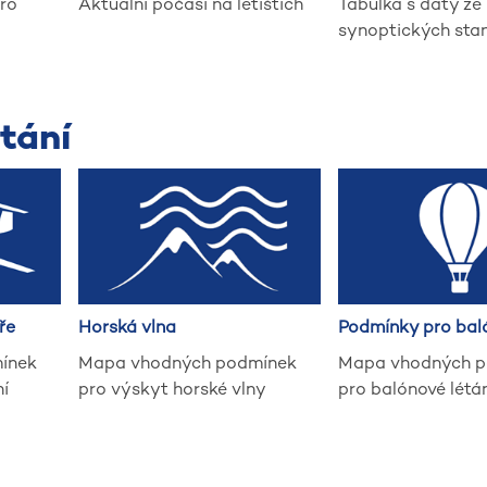
ro
Aktuální počasí na letištích
Tabulka s daty ze
synoptických sta
tání
ře
Horská vlna
Podmínky pro bal
ínek
Mapa vhodných podmínek
Mapa vhodných 
í
pro výskyt horské vlny
pro balónové létá