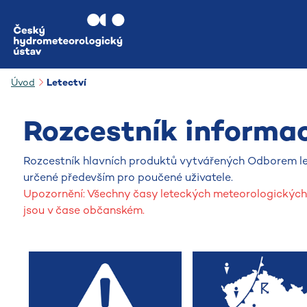
Přejít na hlavní obsah
Úvod
Letectví
Rozcestník informací
Rozcestník hlavních produktů vytvářených Odborem le
určené především pro poučené uživatele.
Upozornění: Všechny časy leteckých meteorologických
jsou v čase občanském.