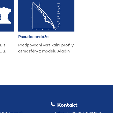
Pseudosondáže
E s
Předpovědní vertikální profily
Cu,
atmosféry z modelu Aladin
Kontakt