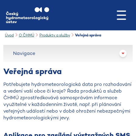
Přejít na hlavní obsah
Úvod
O ČHMÚ
Produkty a služby
Veřejná správa
Navigace
Veřejná správa
Potřebujete hydrometeorologická data pro rozhodování
a vedení vaší obce či kraje? Řada produktů a služeb
ČHMÚ zprostředkovává samosprávám informace
využitelné v každodenním životě, např. při plánování
veřejných událostí nebo v době ohrožení nebezpečnými
hydrometeorologickými jevy.
Aplikace pro zasílání výstražných SMS