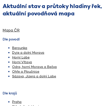
Aktuální stav a průtoky hladiny řek,
aktuální povodňová mapa
Mapa ČR
Dle povodí
Berounka
Dyje a dolní Morava
Horní Labe
Horní Vltava
Odra, horní Morava a Bečva
Ohře a Ploučnice
Sázava, Jizera a dolní Labe
Dle krajů
Praha