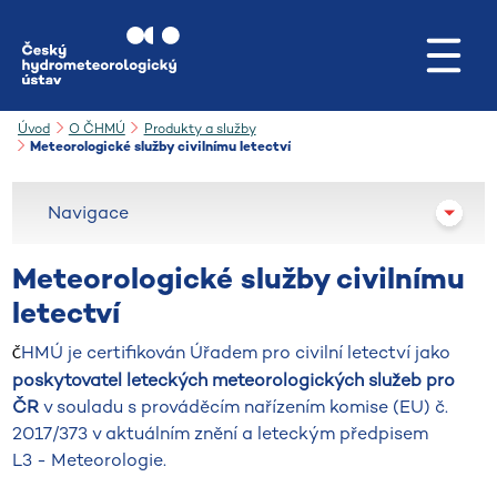
Přejít na hlavní obsah
Úvod
O ČHMÚ
Produkty a služby
Meteorologické služby civilnímu letectví
Navigace
Meteorologické služby civilnímu
letectví
HMÚ je certifikován Úřadem pro civilní letectví jako
Č
poskytovatel leteckých meteorologických služeb pro
ČR
v souladu s prováděcím nařízením komise (EU) č.
2017/373 v aktuálním znění a leteckým předpisem
L3 - Meteorologie.