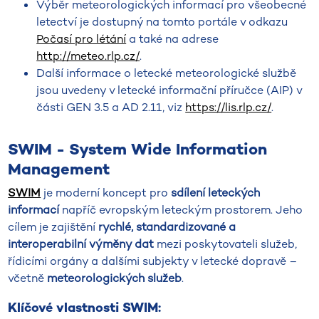
Výběr meteorologických informací pro všeobecné
letectví je dostupný na tomto portále v odkazu
Počasí pro létání
a také na adrese
http://meteo.rlp.cz/
.
Další informace o letecké meteorologické službě
jsou uvedeny v letecké informační příručce (AIP) v
části GEN 3.5 a AD 2.11, viz
https://lis.rlp.cz/
.
SWIM - System Wide Information
Management
SWIM
je moderní koncept pro
sdílení leteckých
informací
napříč evropským leteckým prostorem. Jeho
cílem je zajištění
rychlé, standardizované a
interoperabilní výměny dat
mezi poskytovateli služeb,
řídicími orgány a dalšími subjekty v letecké dopravě –
včetně
meteorologických služeb
.
Klíčové vlastnosti SWIM: