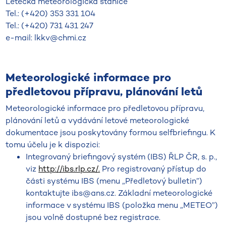
Letecká meteorologická stanice
Tel.: (+420) 353 331 104
Tel.: (+420) 731 431 247
e-mail: lkkv@chmi.cz
Meteorologické informace pro
předletovou přípravu, plánování letů
Meteorologické informace pro předletovou přípravu,
plánování letů a vydávání letové meteorologické
dokumentace jsou poskytovány formou self­briefingu. K
tomu účelu je k dispozici:
Integrovaný briefingový systém (IBS) ŘLP ČR, s. p.,
viz
http://ibs.rlp.cz/.
Pro registrovaný přístup do
části systému IBS (menu „Předletový bulletin”)
kontaktujte ibs@ans.cz. Základní meteorologické
informace v systému IBS (položka menu „METEO”)
jsou volně dostupné bez registrace.