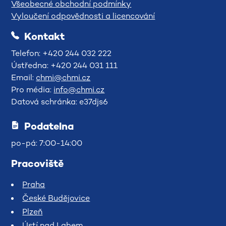
Všeobecné obchodní podmínky
Vyloučení odpovědnosti a licencování
Kontakt
Telefon: +420 244 032 222
Ústředna: +420 244 031 111
Email:
chmi@chmi.cz
Pro média:
info@chmi.cz
Datová schránka: e37djs6
Podatelna
po-pá: 7:00-14:00
Pracoviště
Praha
České Budějovice
Plzeň
Ústí nad Labem