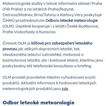
Meteorologické služby v letové informační oblasti Praha
(FIR Praha) a na letištích Praha/Ruzyně,
Ostrava/Mošnov, Brno/Tuřany a Karlovy Vary poskytuje
ČHMÚ prostřednictvím
Odboru letecké meteorologie
(OLM). Úspěšně kooperuje i s letišti České Budějovice,
Praha Vodochody a Kunovice.
Činnost OLM je
klíčová pro zabezpečení leteckého
provozu
jak velkých dopravních letadel, tak
všeobecného letectví (ultralehká, motorová a
bezmotorová letadla, ale i balónové létání), kterému jsou
poskytovány též telefonické konzultace a briefing.
OLM provádí pravidelné měsíční vyhodnocení svých
produktů. Aktuální informace k hodnocení leteckých
meteorologických produktů jsou
zde
.
Odbor letecké meteorologie