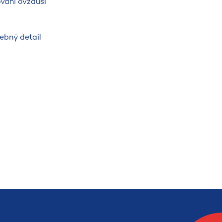
vání ovzduší
řebný detail