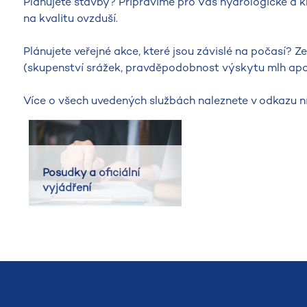
Plánujete stavby? Připravíme pro Vás hydrologické a k
na kvalitu ovzduší.
Plánujete veřejné akce, které jsou závislé na počasí? Z
(skupenství srážek, pravděpodobnost výskytu mlh apo
Více o všech uvedených službách naleznete v odkazu ní
Posudky a oficiální
vyjádření