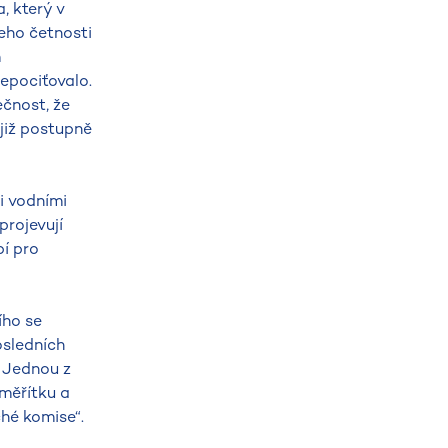
, který v
eho četnosti
m
nepociťovalo.
ečnost, že
 již postupně
i vodními
projevují
bí pro
ího se
osledních
. Jednou z
měřítku a
hé komise“.