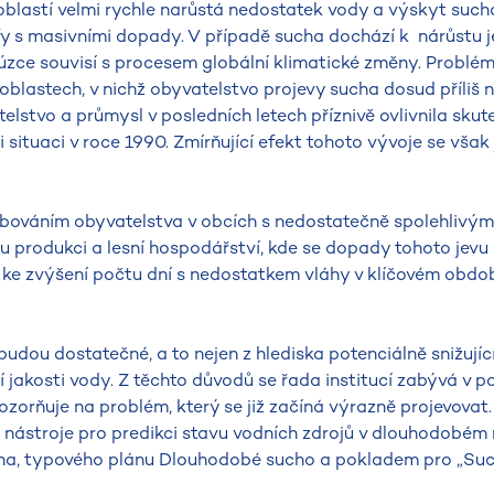
 oblastí velmi rychle narůstá nedostatek vody a výskyt sucha
fy s masivními dopady. V případě sucha dochází k nárůstu j
 úzce souvisí s procesem globální klimatické změny. Problé
oblastech, v nichž obyvatelstvo projevy sucha dosud příliš 
stvo a průmysl v posledních letech příznivě ovlivnila skut
 situaci v roce 1990. Zmírňující efekt tohoto vývoje se však
ováním obyvatelstva v obcích s nedostatečně spolehlivým
 produkci a lesní hospodářství, kde se dopady tohoto jevu 
o ke zvýšení počtu dní s nedostatkem vláhy v klíčovém obdo
udou dostatečné, a to nejen z hlediska potenciálně snižujíc
í jakosti vody. Z těchto důvodů se řada institucí zabývá v p
orňuje na problém, který se již začíná výrazně projevovat
 nástroje pro predikci stavu vodních zdrojů v dlouhodobém 
ucha, typového plánu Dlouhodobé sucho a pokladem pro „Suc