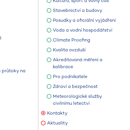
Kultura, sport a volný čas
Stavebnictví a budovy
Posudky a oficiální vyjádření
Voda a vodní hospodářství
ě
Climate Proofing
Kvalita ovzduší
Akreditovaná měření a
kalibrace
a průtoky na
Pro podnikatele
Zdraví a bezpečnost
Meteorologické služby
civilnímu letectví
Kontakty
Aktuality