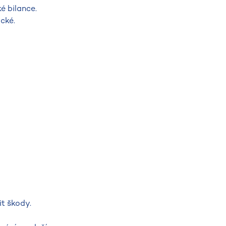
é bilance.
cké.
it škody.