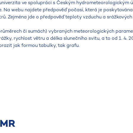
 univerzita ve spolupráci s Českým hydrometeorologickým 
e. Na webu najdete předpověď počasí, která je poskytována
trů. Zejména jde o předpověď teploty vzduchu a srážkových 
 (průměrech či sumách) vybraných meteorologických paramet
ážky, rychlost větru a délka slunečního svitu, a to od 1. 4. 
razit jak formou tabulky, tak grafu.
AMR