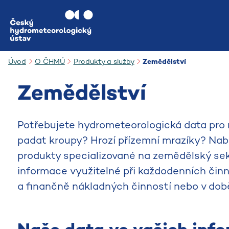
Přejít na hlavní obsah
Úvod
O ČHMÚ
Produkty a služby
Zemědělství
Zemědělství
Potřebujete hydrometeorologická data pro 
padat kroupy? Hrozí přízemní mrazíky? Nabí
produkty specializované na zemědělský se
informace využitelné při každodenních čin
a finančně nákladných činností nebo v do