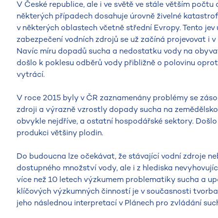
V České republice, ale i ve světě ve stále větším počtu
některých případech dosahuje úrovně živelné katastro
v některých oblastech včetně střední Evropy. Tento jev
zabezpečení vodních zdrojů se už začíná projevovat i v 
Navíc míru dopadů sucha a nedostatku vody na obyvatel
došlo k poklesu odběrů vody přibližně o polovinu oproti
vytrácí.
V roce 2015 byly v ČR zaznamenány problémy se zásob
zdroji a výrazně vzrostly dopady sucha na zemědělskou
obvykle nejdříve, a ostatní hospodářské sektory. Došl
produkci většiny plodin.
Do budoucna lze očekávat, že stávající vodní zdroje neb
dostupného množství vody, ale i z hlediska nevyhovujíc
více než 10 letech výzkumem problematiky sucha a upoz
klíčových výzkumných činností je v současnosti tvorba
jeho následnou interpretací v Plánech pro zvládání s