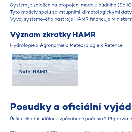
Systém je založen na propojení modelu půdního (SoilCl
Tyto modely spolu se vstupními klimatologickými daty
Vývoj systémového nástroje HAMR financuje Ministerst
Význam zkratky HAMR
H
ydrologie x
A
gronomie x
M
eteorologie x
R
etence
Portál HAMR
Posudky a oficiální vyjád
Řešíte škodní události způsobené počasím? Připravíme p