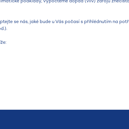
limatické podklady, vypočteme dopad (vliv) zdrojů znečišťo
eptejte se nás, jaké bude u Vás počasí s přihlédnutím na pot
d.).
že: