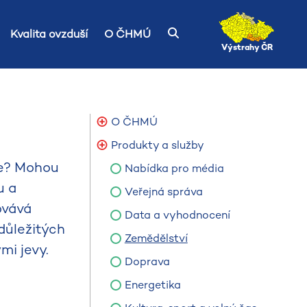
Kvalita ovzduší
O ČHMÚ
Výstrahy ČR
O ČHMÚ
Produkty a služby
ne? Mohou
Nabídka pro média
u a
Veřejná správa
ovává
Data a vyhodnocení
důležitých
Zemědělství
i jevy.
Doprava
Energetika