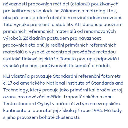
návaznosti pracovních měřidel (etalonů) používaných
pro kalibrace v souladu se Zákonem o metrologii tak,
aby přesnost etalonů obstála v mezinárodním srovnání.
Této vysoké přesnosti a stability KLI dosahuje použitím
primárních referenčních materiálů od renomovaných
výrobců. Základním postupem pro návaznost
pracovních etalonů je ředění primárních referenčních
materiálů o vysoké koncentraci prováděné metodou
statické tlakové injektáže. Tomuto postupu odpovídá i
vysoká přesnost používaných tlakoměrů a nádob.
KLI vlastní a provozuje Standardní referenční fotometr
č. 17 od amerického National Institute of Standards and
Technology, který pracuje jako primární kalibrační zdroj
ozonu pro navázání měřidel troposférického ozonu.
Tento standard O
byl v pořadí čtvrtým na evropském
3
kontinentu a laboratoř jej získala již roce 1994. Má tedy
s jeho provozem bohaté zkušenosti.