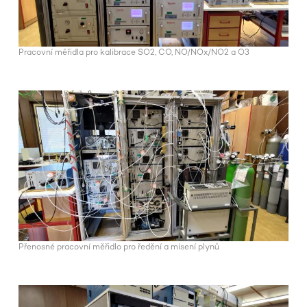
Pracovní měřidla pro kalibrace SO2, CO, NO/NOx/NO2 a O3
Přenosné pracovní měřidlo pro ředění a mísení plynů