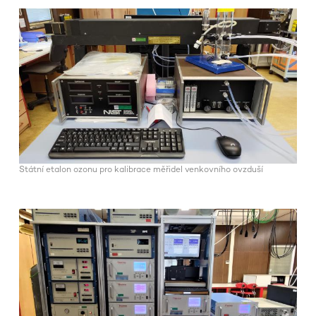
Státní etalon ozonu pro kalibrace měřidel venkovního ovzduší